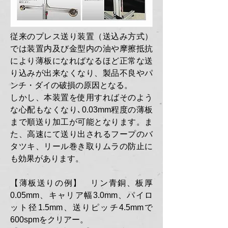
従来のプレス送り装置（送込み方式）
では装置内及び金型内の油や摩擦抵抗
により薄板になればなるほど正常な送
り込みが出来なくなり、製品不良やパ
ンチ・ダイの破損の原因となる。
しかし、本装置を使用すればそのよう
な心配もなくなり､0.03mm程度の薄板
まで順送り加工が可能となります。ま
た、高速にて送り出されるフープのバ
タツキ、リール巻き取りムラの防止に
も効果があります。
【薄板送りの例】 リン青銅、板厚
0.05mm、キャリア幅3.0mm、パイロ
ット径1.5mm、送りピッチ4.5mmで
600spmをクリアー。