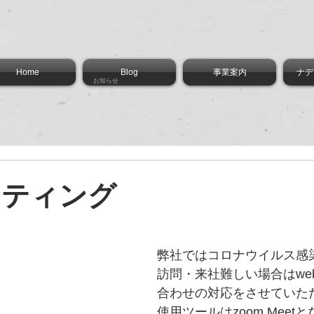
Home
Blog
事業案内
ナデ
お知らせ
ーティング
弊社ではコロナウイルス感
訪問・来社難しい場合はwe
合わせの対応をさせていた
使用ツールはzoom,Meet