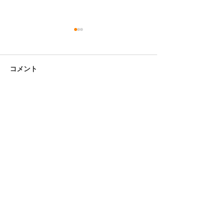
コメント
コメントを追加…
ゴールデンウイーク休暇
須坂市研究開発
のおしらせ
業 成果発表会
Home
お知らせ
事業案内
ナディックの強み