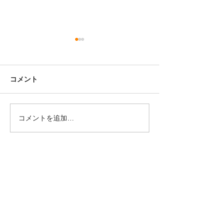
コメント
コメントを追加…
ゴールデンウイーク休暇
須坂市研究開発
のおしらせ
業 成果発表会
Home
お知らせ
事業案内
ナディックの強み